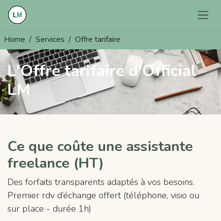
Se rendre au contenu
Home
Services
Offre tarifaire
L'Offre tarifaire d'Official
LM
Ce que coûte une assistante
freelance (HT)
Des forfaits transparents adaptés à vos besoins.
Premier rdv d’échange offert (téléphone, visio ou
sur place - durée 1h)