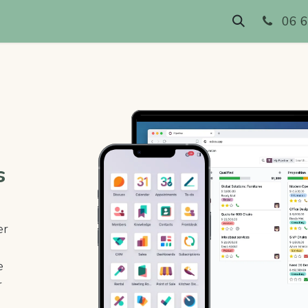
Rendez-vous
06 6
s
er
e
r